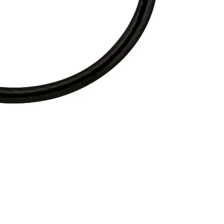
8006212
IGHTHAMMER 150 LUX E-
LS 990 LIGHTHAMMER PRO
€319.99