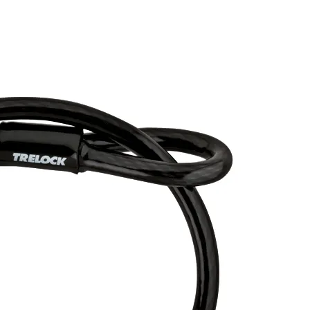
 TRAIL
IL
8006275
CHECKLISTE FÜR PENDL
M X-MOVE
ADD-IT
Fahre sicherer, sch
€13.99