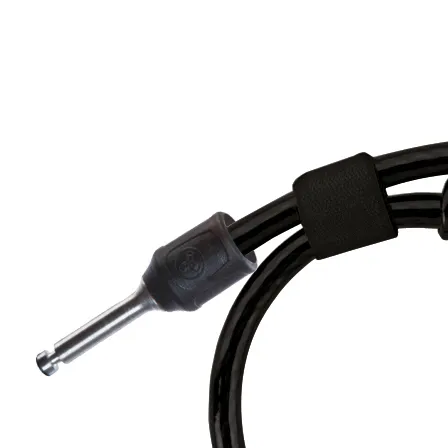
Alle Produkte
ALLES
Recommended
FÜR STRASSE &
WERDEN SIE TE
DES TEAMS
8006335
8005556
BIKEPACKING
FOLD-IT DAILY 130 CM X-PRESS –
FS 280 80 C
SMART TAG
Starte dein nächstes Abenteuer
€95.99
€67.99