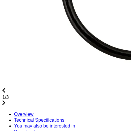
8006351
8006261
RISE 120/150 E-BIKE
LS 940 HB L
BIKE
€116.99
€125.99
1/3
Overview
Technical Specifications
You may also be interested in